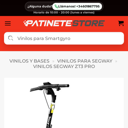
Saltar
¿Alguna duda?
Llámanos! +34601867795
al
Horario de 10:00 - 20:00 (lunes a viernes)
contenido
VINILOS Y BASES
»
VINILOS PARA SEGWAY
»
VINILOS SEGWAY ZT3 PRO