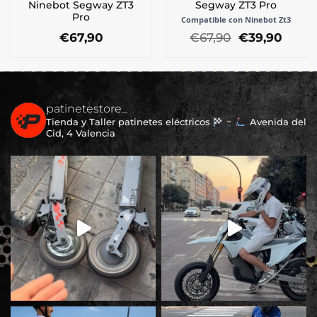
Ninebot Segway ZT3
Segway ZT3 Pro
Pro
Compatible con Ninebot Zt3
El
El
€
67,90
€
67,90
€
39,90
precio
preci
original
actua
era:
es:
€67,90.
€39,9
patinetestore_
Tienda y Taller patinetes eléctricos
Avenida del
Cid, 4 Valencia