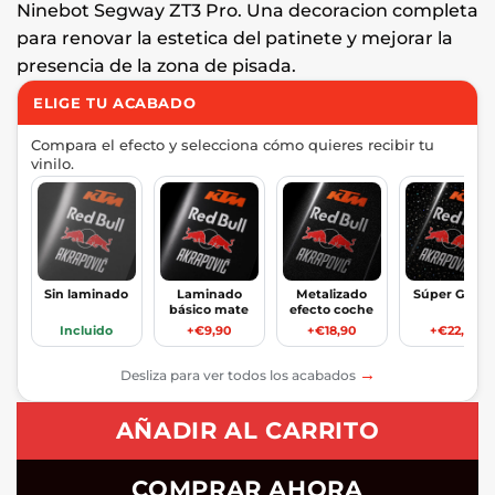
Ninebot Segway ZT3 Pro. Una decoracion completa
para renovar la estetica del patinete y mejorar la
presencia de la zona de pisada.
ELIGE TU ACABADO
Compara el efecto y selecciona cómo quieres recibir tu
vinilo.
Sin laminado
Laminado
Metalizado
Súper Glitte
básico mate
efecto coche
Incluido
+€9,90
+€18,90
+€22,90
→
Desliza para ver todos los acabados
AÑADIR AL CARRITO
COMPRAR AHORA