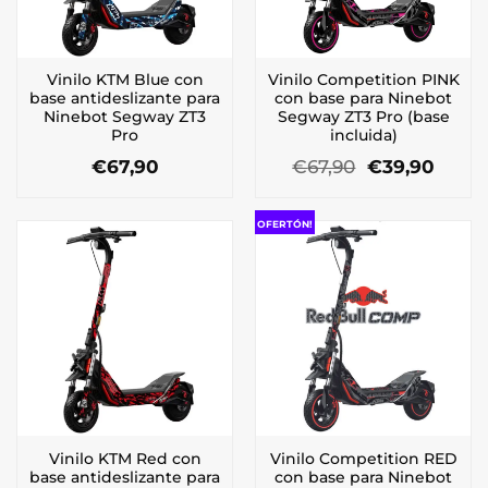
Vinilo KTM Blue con
Vinilo Competition PINK
base antideslizante para
con base para Ninebot
Ninebot Segway ZT3
Segway ZT3 Pro (base
Pro
incluida)
El
El
€
67,90
€
67,90
€
39,90
precio
preci
original
actua
era:
es:
OFERTÓN!
€67,90.
€39,9
Vinilo KTM Red con
Vinilo Competition RED
base antideslizante para
con base para Ninebot