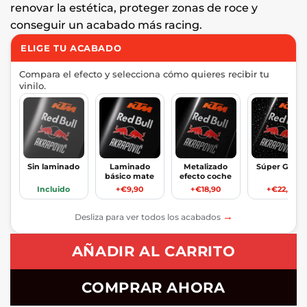
renovar la estética, proteger zonas de roce y
conseguir un acabado más racing.
ELIGE TU ACABADO
Compara el efecto y selecciona cómo quieres recibir tu
vinilo.
Sin laminado
Laminado
Metalizado
Súper Glitte
básico mate
efecto coche
Incluido
+€9,90
+€18,90
+€22,90
→
Desliza para ver todos los acabados
AÑADIR AL CARRITO
COMPRAR AHORA