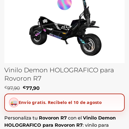
Vinilo Demon HOLOGRAFICO para
Rovoron R7
El
El
€
97,90
€
77,90
precio
precio
original
actual
Envío gratis.
Recíbelo el 10 de agosto
era:
es:
€97,90.
€77,90.
Personaliza tu
Rovoron R7
con el
Vinilo Demon
HOLOGRAFICO para Rovoron R7
: vinilo para