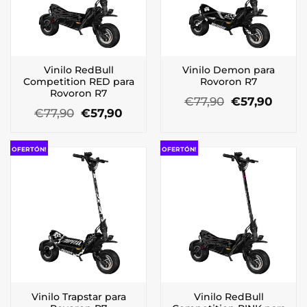
Vinilo RedBull
Vinilo Demon para
Competition RED para
Rovoron R7
Rovoron R7
El
El
€
77,90
€
57,90
El
El
precio
preci
€
77,90
€
57,90
precio
precio
original
actua
original
actual
era:
es:
era:
es:
€77,90.
€57,9
OFERTÓN!
OFERTÓN!
€77,90.
€57,90.
Vinilo Trapstar para
Vinilo RedBull