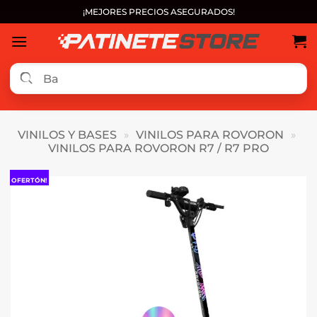
Saltar
¡MEJORES PRECIOS ASEGURADOS!
al
contenido
VINILOS Y BASES
»
VINILOS PARA ROVORON
»
VINILOS PARA ROVORON R7 / R7 PRO
OFERTÓN!