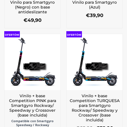
Vinilo para Smartgyro
Vinilo para Smartgyro
(Negro) con base
(Azul)
antideslizante
€
39,90
€
49,90
OFERTÓN!
OFERTÓN!
Vinilo + base
Vinilo + base
Competition PINK para
Competition TURQUESA
Smartgyro Rockway/
para Smartgyro
Speedway y Crossover
Rockway/ Speedway y
(base incluida)
Crossover (base
incluida)
Compatible con Smartgyro
Speedway / Rockway