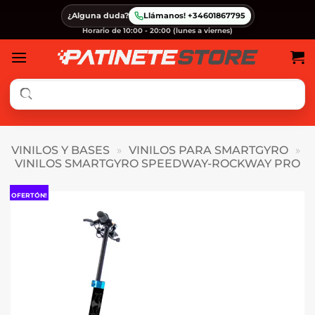
Saltar
¿Alguna duda?
Llámanos! +34601867795
al
Horario de 10:00 - 20:00 (lunes a viernes)
contenido
VINILOS Y BASES
»
VINILOS PARA SMARTGYRO
»
VINILOS SMARTGYRO SPEEDWAY-ROCKWAY PRO
OFERTÓN!