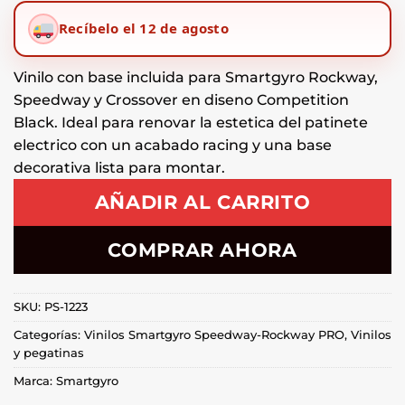
original
actual
Recíbelo el 12 de agosto
era:
es:
€68,90.
€39,90.
Vinilo con base incluida para Smartgyro Rockway,
Speedway y Crossover en diseno Competition
Black. Ideal para renovar la estetica del patinete
electrico con un acabado racing y una base
decorativa lista para montar.
AÑADIR AL CARRITO
COMPRAR AHORA
SKU:
PS-1223
Categorías:
Vinilos Smartgyro Speedway-Rockway PRO
,
Vinilos
y pegatinas
Marca:
Smartgyro