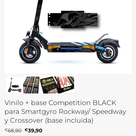
Vinilo + base Competition BLACK
para Smartgyro Rockway/ Speedway
y Crossover (base incluida)
El
El
€
68,90
€
39,90
precio
precio