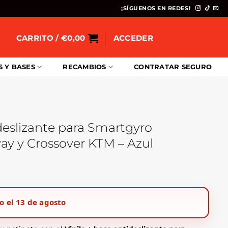
¡SÍGUENOS EN REDES!
CARRITO /
€
0,00
ACCEDER
S Y BASES
RECAMBIOS
CONTRATAR SEGURO
ideslizante para Smartgyro
y y Crossover KTM – Azul
o el 13 de agosto