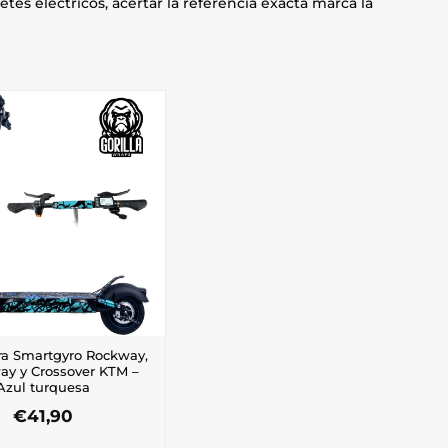
etes eléctricos, acertar la referencia exacta marca la
ara Smartgyro Rockway,
y y Crossover KTM –
Azul turquesa
€
41,90