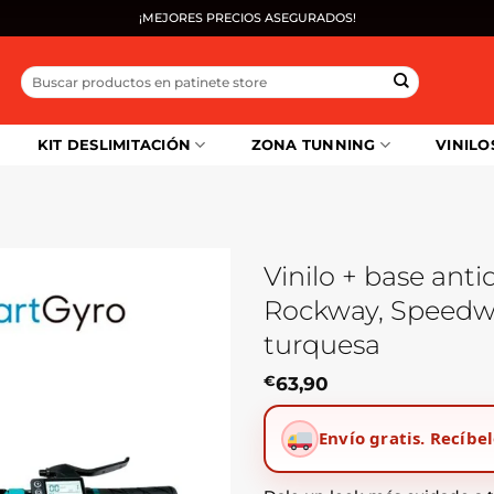
¡MEJORES PRECIOS ASEGURADOS!
Buscar
por:
KIT DESLIMITACIÓN
ZONA TUNNING
VINILO
Vinilo + base ant
Rockway, Speedwa
turquesa
€
63,90
Envío gratis.
Recíbel