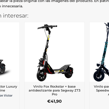
astar la pieza original con las imágenes del producto. En patin
 innecesaria.
 interesar:
ctor Luxury
Vinilo Fox Rockstar + base
Vinilo p
ine
antideslizante para Segway ZT3
Speedwa
Pro
on Victor
€
41,90