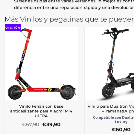
Si tienes dudas entre varias versiones, lo mejor es contr
diferencia entre una reparación rápida y una devolución
Más Vinilos y pegatinas que te pueden
OFERTÓN!
Vinilo Ferrari con base
Vinilo para Dualtron Vi
antideslizante para Xiaomi MI4
– Yamaha&Alph
ULTRA
Compatible con Dualtr
Luxury
El
El
€
67,90
€
39,90
precio
precio
€
60,90