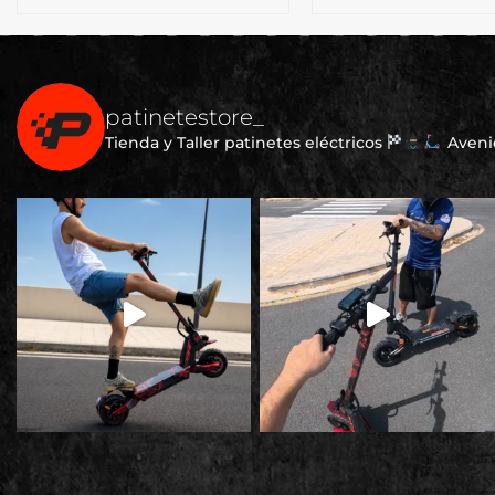
original
actual
era:
es:
€67,90.
€39,90.
patinetestore_
Tienda y Taller patinetes eléctricos
Avenid