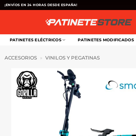
Saltar
¡ENVÍOS EN 24 HORAS DESDE ESPAÑA!
al
contenido
PATINETES ELÉCTRICOS
PATINETES MODIFICADOS
ACCESORIOS
»
VINILOS Y PEGATINAS