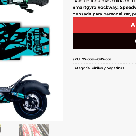
Dale un look más cuidado a 
Smartgyro Rockway, Speedw
pensada para personalizar, 
A
SKU:
GS-003---GBS-003
Categoría:
Vinilos y pegatinas