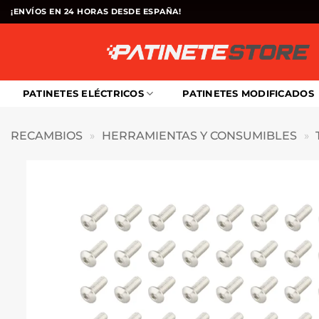
Saltar
¡ENVÍOS EN 24 HORAS DESDE ESPAÑA!
al
contenido
PATINETES ELÉCTRICOS
PATINETES MODIFICADOS
RECAMBIOS
»
HERRAMIENTAS Y CONSUMIBLES
»