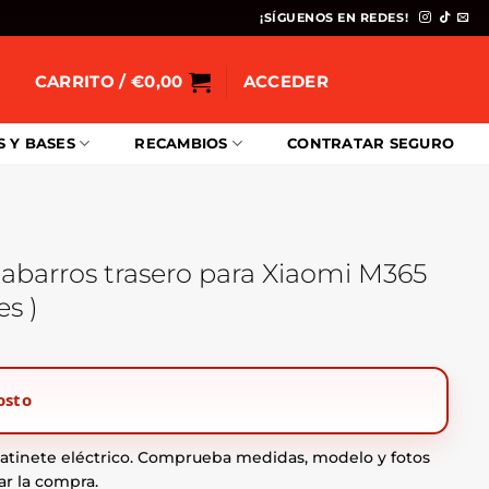
¡SÍGUENOS EN REDES!
CARRITO /
€
0,00
ACCEDER
S Y BASES
RECAMBIOS
CONTRATAR SEGURO
dabarros trasero para Xiaomi M365
s )
osto
tinete eléctrico. Comprueba medidas, modelo y fotos
ar la compra.