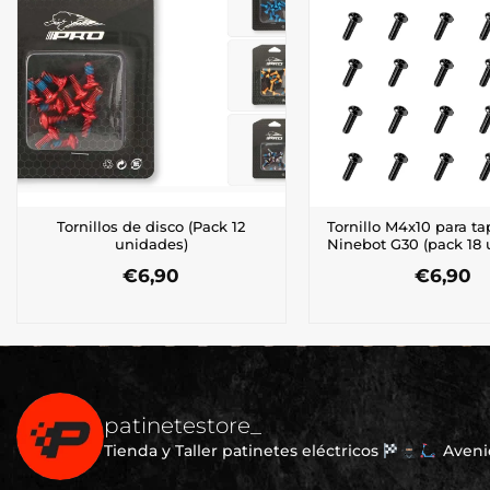
Tornillos de disco (Pack 12
Tornillo M4x10 para ta
unidades)
Ninebot G30 (pack 18 
€
6,90
€
6,90
patinetestore_
Tienda y Taller patinetes eléctricos
Avenid