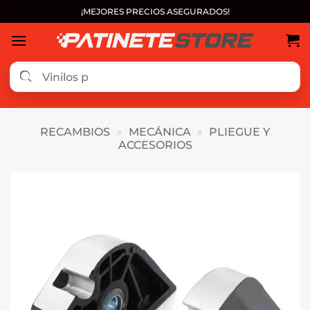
Saltar
¡MEJORES PRECIOS ASEGURADOS!
al
contenido
RECAMBIOS
»
MECÁNICA
»
PLIEGUE Y
ACCESORIOS