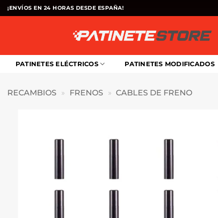
Saltar
¡ENVÍOS EN 24 HORAS DESDE ESPAÑA!
al
contenido
PATINETES ELÉCTRICOS
PATINETES MODIFICADOS
RECAMBIOS
»
FRENOS
»
CABLES DE FRENO