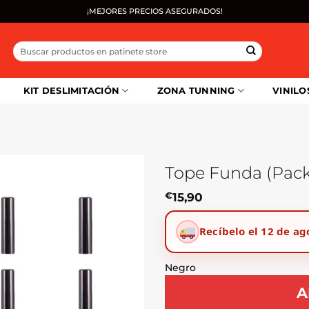
¡MEJORES PRECIOS ASEGURADOS!
Buscar
por:
KIT DESLIMITACIÓN
ZONA TUNNING
VINILO
Tope Funda (Pack
€
15,90
Recíbelo el 12 de ag
Negro
A