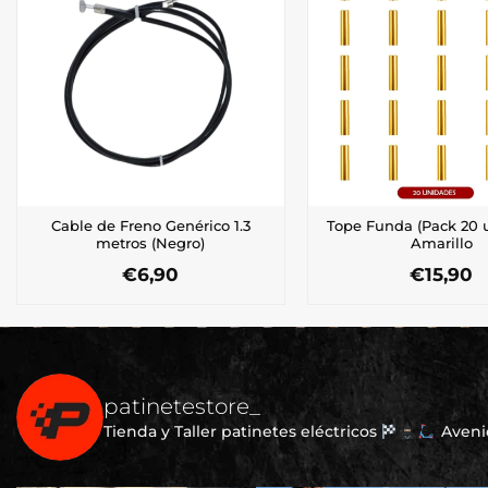
Cable de Freno Genérico 1.3
Tope Funda (Pack 20 
metros (Negro)
Amarillo
€
6,90
€
15,90
patinetestore_
Tienda y Taller patinetes eléctricos
Avenid