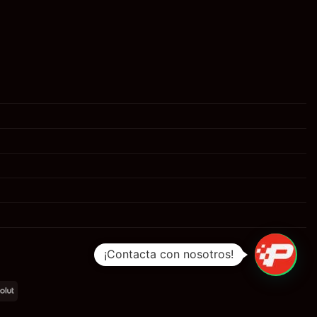
1
¡Contacta con nosotros!
al
Revolut