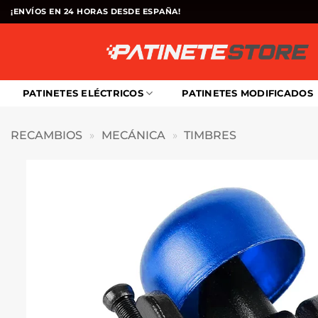
Saltar
¡ENVÍOS EN 24 HORAS DESDE ESPAÑA!
al
contenido
PATINETES ELÉCTRICOS
PATINETES MODIFICADOS
RECAMBIOS
»
MECÁNICA
»
TIMBRES