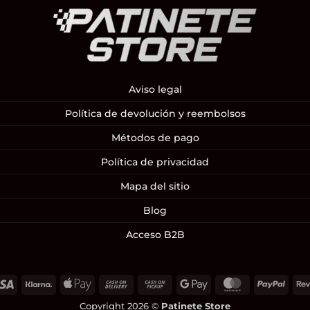
Aviso legal
Política de devolución y reembolsos
Métodos de pago
Política de privacidad
Mapa del sitio
Blog
Acceso B2B
Visa
Klarna
Apple
Cash
Cash
Google
MasterCard
PayP
Pay
On
on
Pay
Copyright 2026 ©
Patinete Store