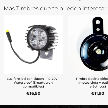
Más Timbres que te pueden interesar:
Luz faro led con claxon – 12-72V –
Timbre Bocina eléct
Waterproof (Smartgyro y
(motocicleta y pat
compatibles)
eléctricos)
€
16,90
€
11,90