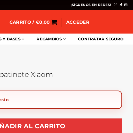
¡SÍGUENOS EN REDES!
CARRITO /
€
0,00
ACCEDER
S Y BASES
RECAMBIOS
CONTRATAR SEGURO
 patinete Xiaomi
osto
ÑADIR AL CARRITO