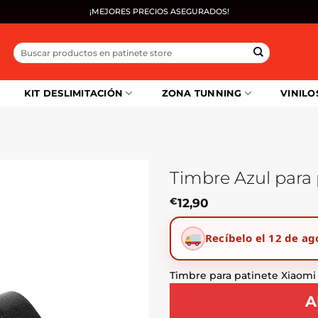
¡MEJORES PRECIOS ASEGURADOS!
Buscar
por:
KIT DESLIMITACIÓN
ZONA TUNNING
VINILO
Timbre Azul para
€
12,90
Recíbelo el 12 de ag
Timbre para patinete Xiaomi
A