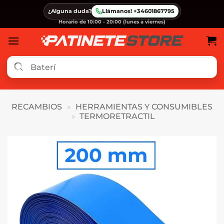
Saltar
¿Alguna duda?
Llámanos! +34601867795
al
Horario de 10:00 - 20:00 (lunes a viernes)
contenido
RECAMBIOS
»
HERRAMIENTAS Y CONSUMIBLES
»
TERMORETRACTIL