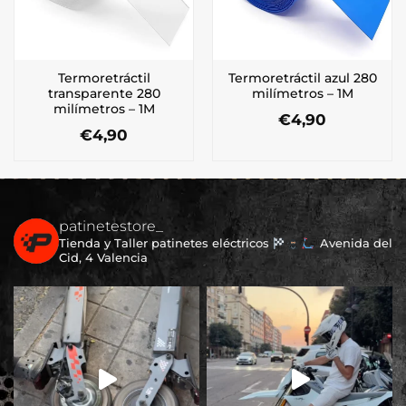
Termoretráctil
Termoretráctil azul 280
transparente 280
milímetros – 1M
milímetros – 1M
€
4,90
€
4,90
patinetestore_
Tienda y Taller patinetes eléctricos
Avenida del
Cid, 4 Valencia