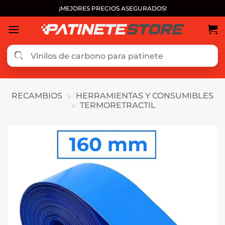
Saltar
¡MEJORES PRECIOS ASEGURADOS!
al
contenido
RECAMBIOS
»
HERRAMIENTAS Y CONSUMIBLES
»
TERMORETRACTIL