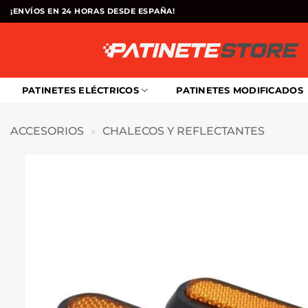
Saltar
¡ENVÍOS EN 24 HORAS DESDE ESPAÑA!
al
contenido
PATINETES ELÉCTRICOS
PATINETES MODIFICADOS
ACCESORIOS
»
CHALECOS Y REFLECTANTES