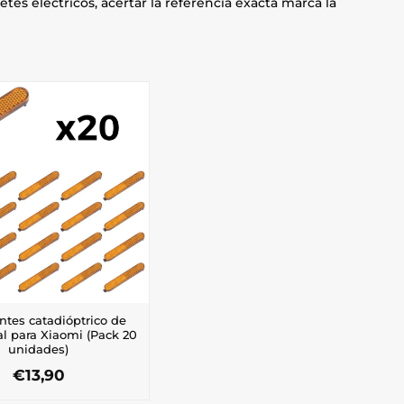
etes eléctricos, acertar la referencia exacta marca la
ntes catadióptrico de
al para Xiaomi (Pack 20
unidades)
€
13,90