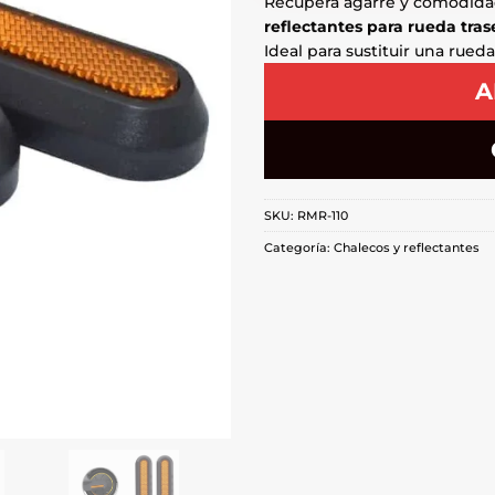
Recupera agarre y comodida
reflectantes para rueda tras
Ideal para sustituir una rued
A
SKU:
RMR-110
Categoría:
Chalecos y reflectantes