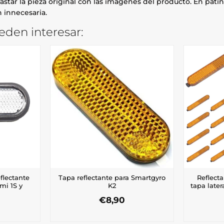
astar la pieza original con las imágenes del producto. En patin
 innecesaria.
eden interesar:
flectante
Tapa reflectante para Smartgyro
Reflecta
mi 1S y
K2
tapa later
€
8,90