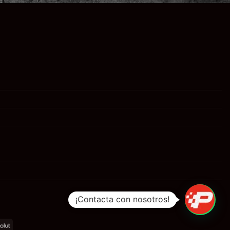
¡Contacta con nosotros!
al
Revolut