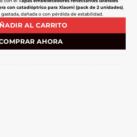
d con el
Tapas embellecedores reflectantes laterales
era con catadióptrico para Xiaomi (pack de 2 unidades)
.
a gastada, dañada o con pérdida de estabilidad.
ÑADIR AL CARRITO
COMPRAR AHORA