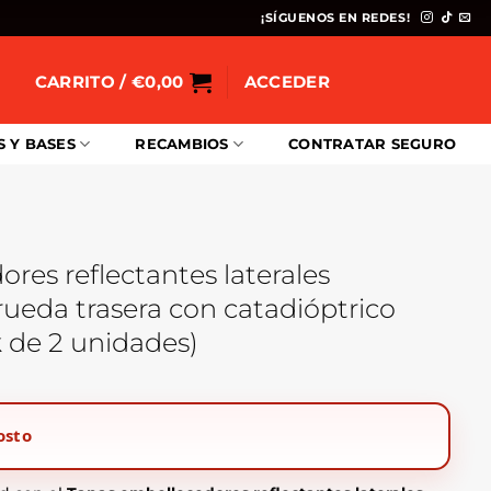
¡SÍGUENOS EN REDES!
CARRITO /
€
0,00
ACCEDER
S Y BASES
RECAMBIOS
CONTRATAR SEGURO
res reflectantes laterales
 rueda trasera con catadióptrico
 de 2 unidades)
osto