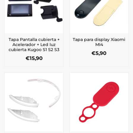
Tapa Pantalla cubierta +
Tapa para display Xiaomi
Acelerador + Led luz
MI4
cubierta Kugoo S1 S2 S3
€
5,90
€
15,90