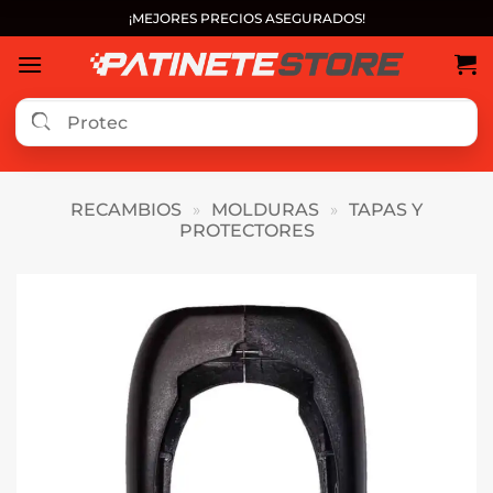
Saltar
¡MEJORES PRECIOS ASEGURADOS!
al
contenido
RECAMBIOS
»
MOLDURAS
»
TAPAS Y
PROTECTORES