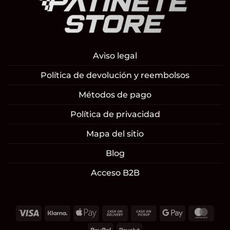
Aviso legal
Política de devolución y reembolsos
Métodos de pago
Política de privacidad
Mapa del sitio
Blog
Acceso B2B
Visa
Klarna
Apple
Cash
Cash
Google
Mast
Pay
On
on
Pay
PayPal
Revolut