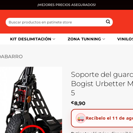
¡MEJORES PRECIOS ASEGURADOS!
Buscar
por:
KIT DESLIMITACIÓN
ZONA TUNNING
VINILO
DABARRO
Soporte del guar
Bogist Urbetter M
5
€
8,90
Recíbelo el 11 de ag