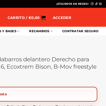
¡SÍGUENOS EN REDES!
CARRITO /
€
0,00
ACCEDER
S Y BASES
RECAMBIOS
CONTRATAR SEGURO
dabarros delantero Derecho para
6, Ecoxtrem Bison, B-Mov freestyle
osto