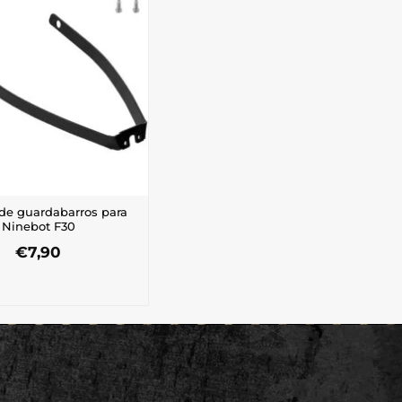
 de guardabarros para
Ninebot F30
€
7,90