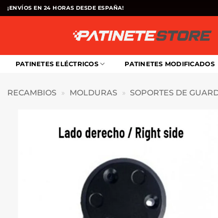
Saltar
¡ENVÍOS EN 24 HORAS DESDE ESPAÑA!
al
contenido
PATINETES ELÉCTRICOS
PATINETES MODIFICADOS
RECAMBIOS
»
MOLDURAS
»
SOPORTES DE GUAR