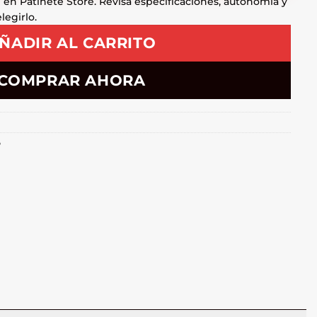
e en Patinete Store. Revisa especificaciones, autonomía y
egirlo.
ÑADIR AL CARRITO
COMPRAR AHORA
o