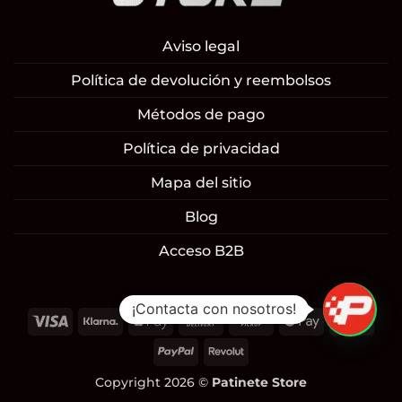
Aviso legal
Política de devolución y reembolsos
Métodos de pago
Política de privacidad
Mapa del sitio
Blog
Acceso B2B
¡Contacta con nosotros!
1
Visa
Klarna
Apple
Cash
Cash
Google
Mast
Pay
On
on
Pay
PayPal
Revolut
Delivery
Pickup
Copyright 2026 ©
Patinete Store