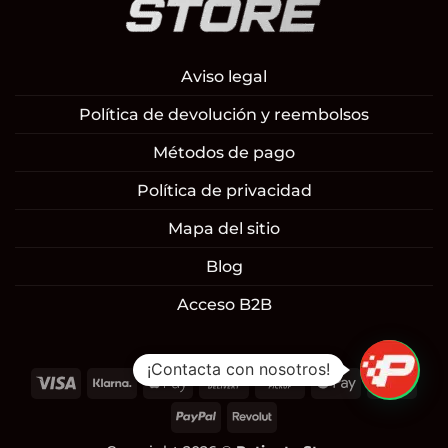
Aviso legal
Política de devolución y reembolsos
Métodos de pago
Política de privacidad
Mapa del sitio
Blog
Acceso B2B
¡Contacta con nosotros!
Visa
Klarna
Apple
Cash
Cash
Google
Mast
Pay
On
on
Pay
PayPal
Revolut
Delivery
Pickup