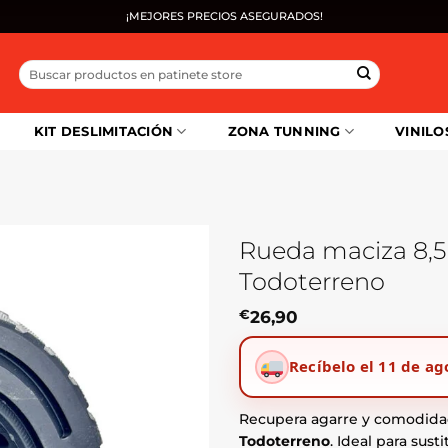
¡MEJORES PRECIOS ASEGURADOS!
Buscar
por:
KIT DESLIMITACIÓN
ZONA TUNNING
VINILO
Rueda maciza 8,5
Todoterreno
€
26,90
Recíbelo el 11 de ag
Recupera agarre y comodida
Todoterreno
. Ideal para sus