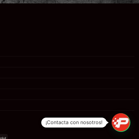
¡Contacta con nosotros!
al
Revolut