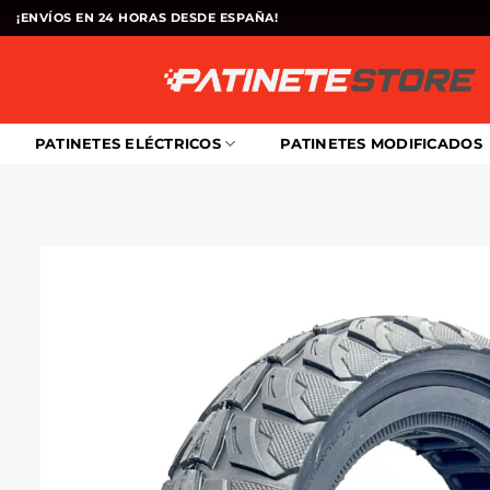
Saltar
¡ENVÍOS EN 24 HORAS DESDE ESPAÑA!
al
contenido
PATINETES ELÉCTRICOS
PATINETES MODIFICADOS