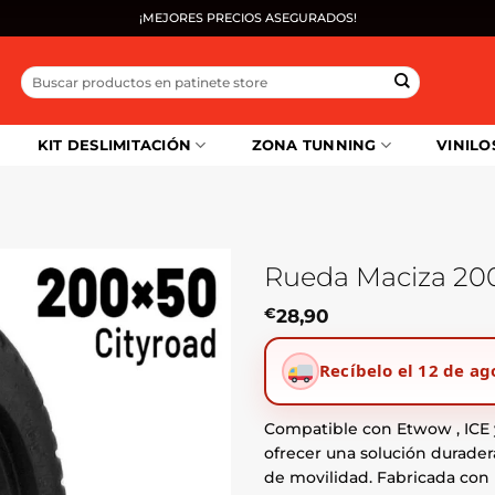
¡MEJORES PRECIOS ASEGURADOS!
Buscar
por:
KIT DESLIMITACIÓN
ZONA TUNNING
VINILO
Rueda Maciza 20
€
28,90
Recíbelo el 12 de ag
Compatible con Etwow , ICE y
ofrecer una solución durader
de movilidad. Fabricada con 