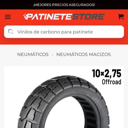
Saltar
¡MEJORES PRECIOS ASEGURADOS!
al
contenido
NEUMÁTICOS
»
NEUMÁTICOS MACIZOS