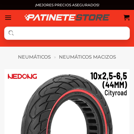
Saltar
¡MEJORES PRECIOS ASEGURADOS!
al
contenido
NEUMÁTICOS
»
NEUMÁTICOS MACIZOS