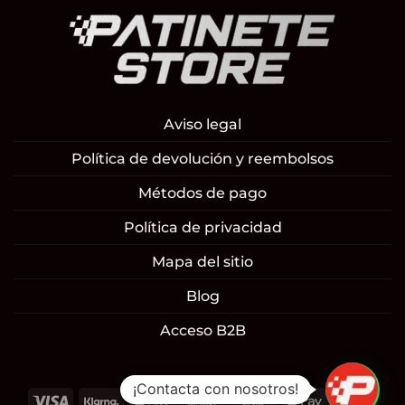
Aviso legal
Política de devolución y reembolsos
Métodos de pago
Política de privacidad
Mapa del sitio
Blog
Acceso B2B
¡Contacta con nosotros!
1
Visa
Klarna
Apple
Cash
Cash
Google
Mast