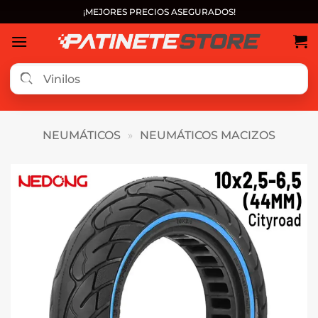
Saltar
¡MEJORES PRECIOS ASEGURADOS!
al
contenido
NEUMÁTICOS
»
NEUMÁTICOS MACIZOS