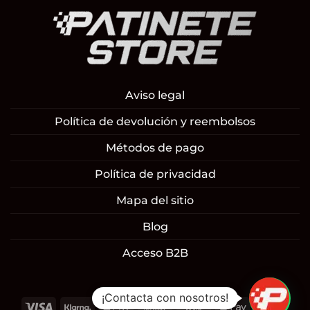
Aviso legal
Política de devolución y reembolsos
Métodos de pago
Política de privacidad
Mapa del sitio
Blog
Acceso B2B
¡Contacta con nosotros!
Visa
Klarna
Apple
Cash
Cash
Google
Mast