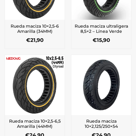
Rueda maciza 10×2,5-6
Rueda maciza ultraligera
Amarilla (34MM)
8,5×2 – Línea Verde
€
21,90
€
15,90
Rueda maciza 10×2,5-6,5
Rueda maciza
Amarilla (44MM)
10×2,125/250×54
€
24,90
€
24,90