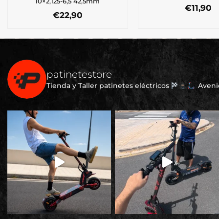
10×2,125-6,5 42,5mm
€
11,90
€
22,90
patinetestore_
Tienda y Taller patinetes eléctricos
Avenid