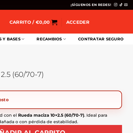
¡SÍGUENOS EN REDES!
CARRITO /
€
0,00
ACCEDER
S Y BASES
RECAMBIOS
CONTRATAR SEGURO
2.5 (60/70-7)
osto
d con el
Rueda maciza 10×2.5 (60/70-7)
. Ideal para
 dañada o con pérdida de estabilidad.
ÑADIR AL CARRITO