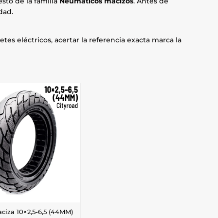
sto de la familia
Neumaticos macizos
. Antes de
dad.
etes eléctricos, acertar la referencia exacta marca la
iza 10×2,5-6,5 (44MM)