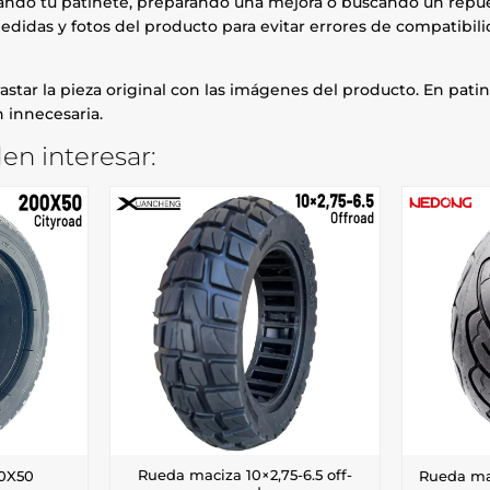
rando tu patinete, preparando una mejora o buscando un repue
edidas y fotos del producto para evitar errores de compatibili
astar la pieza original con las imágenes del producto. En patin
 innecesaria.
n interesar:
Rueda maciza 10×2,75-6.5 off-
0X50
Rueda mac