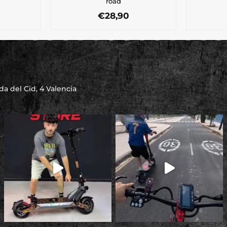
road
€
28,90
a del Cid, 4 Valencia