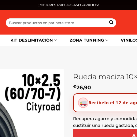
¡MEJORES PRECIOS ASEGURADOS!
Buscar
por:
KIT DESLIMITACIÓN
ZONA TUNNING
VINILO
Rueda maciza 10×
€
26,90
Recíbelo el 12 de ag
Recupera agarre y comodida
sustituir una rueda gastada,
A