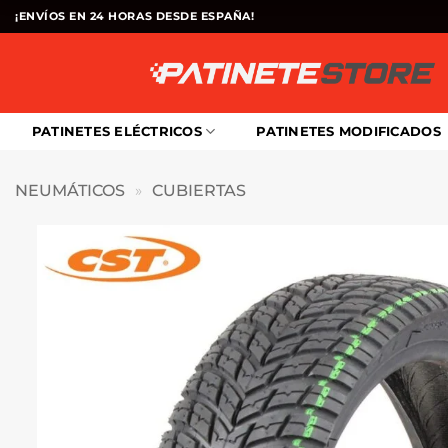
Saltar
¡ENVÍOS EN 24 HORAS DESDE ESPAÑA!
al
contenido
PATINETES ELÉCTRICOS
PATINETES MODIFICADOS
NEUMÁTICOS
»
CUBIERTAS