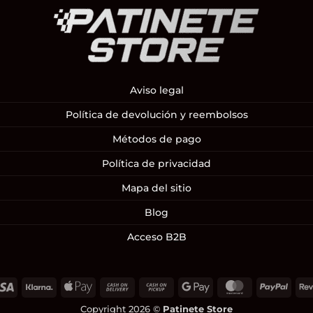
Aviso legal
Política de devolución y reembolsos
Métodos de pago
Política de privacidad
Mapa del sitio
Blog
Acceso B2B
Visa
Klarna
Apple
Cash
Cash
Google
MasterCard
PayP
Pay
On
on
Pay
Copyright 2026 ©
Patinete Store