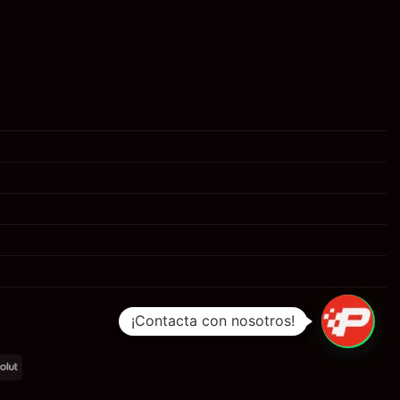
¡Contacta con nosotros!
al
Revolut