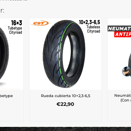
r:
Neumátic
betype
Rueda cubierta 10×2,3-6,5
(Con 
€
22,90