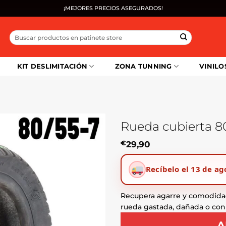
¡MEJORES PRECIOS ASEGURADOS!
Buscar
por:
KIT DESLIMITACIÓN
ZONA TUNNING
VINILO
Rueda cubierta 8
€
29,90
Recíbelo el 13 de ag
Recupera agarre y comodida
rueda gastada, dañada o con 
A