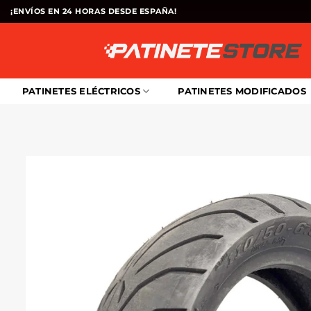
Saltar
¡ENVÍOS EN 24 HORAS DESDE ESPAÑA!
al
contenido
PATINETES ELÉCTRICOS
PATINETES MODIFICADOS