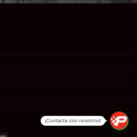
¡Contacta con nosotros!
al
Revolut