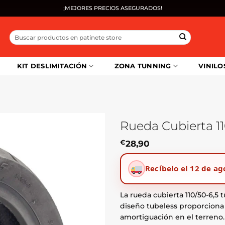
¡MEJORES PRECIOS ASEGURADOS!
Buscar
por:
KIT DESLIMITACIÓN
ZONA TUNNING
VINILO
Rueda Cubierta 11
€
28,90
Recíbelo el 12 de ag
La rueda cubierta 110/50-6,5 t
diseño tubeless proporciona 
amortiguación en el terreno.