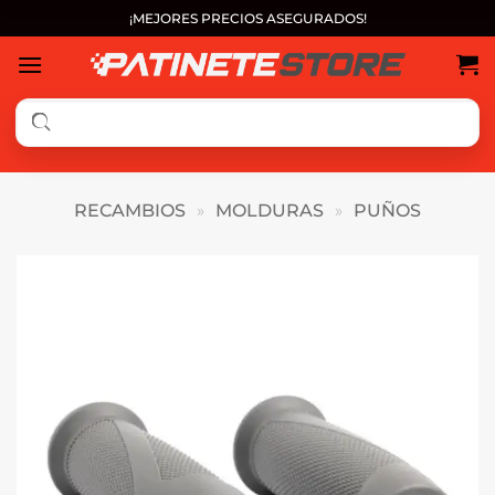
Saltar
¡MEJORES PRECIOS ASEGURADOS!
al
contenido
RECAMBIOS
»
MOLDURAS
»
PUÑOS