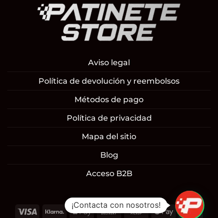
Aviso legal
Política de devolución y reembolsos
Métodos de pago
Política de privacidad
Mapa del sitio
Blog
Acceso B2B
¡Contacta con nosotros!
Visa
Klarna
Apple
Cash
Cash
Google
Mast