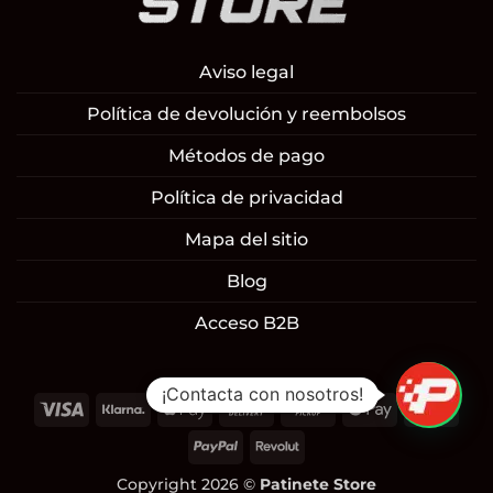
Aviso legal
Política de devolución y reembolsos
Métodos de pago
Política de privacidad
Mapa del sitio
Blog
Acceso B2B
¡Contacta con nosotros!
Visa
Klarna
Apple
Cash
Cash
Google
Mast
Pay
On
on
Pay
PayPal
Revolut
Delivery
Pickup
Copyright 2026 ©
Patinete Store