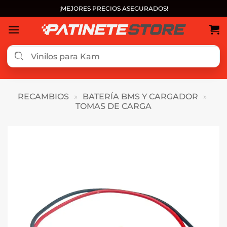
Saltar
¡MEJORES PRECIOS ASEGURADOS!
al
contenido
RECAMBIOS
»
BATERÍA BMS Y CARGADOR
»
TOMAS DE CARGA