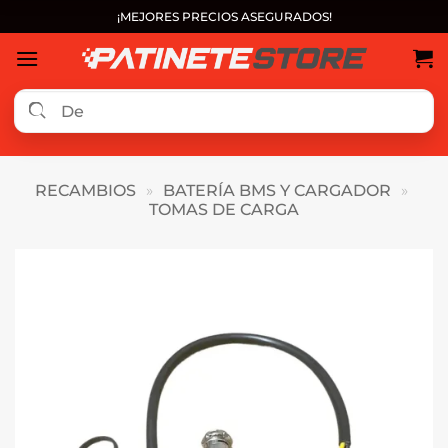
Saltar
¡MEJORES PRECIOS ASEGURADOS!
al
contenido
RECAMBIOS
»
BATERÍA BMS Y CARGADOR
»
TOMAS DE CARGA