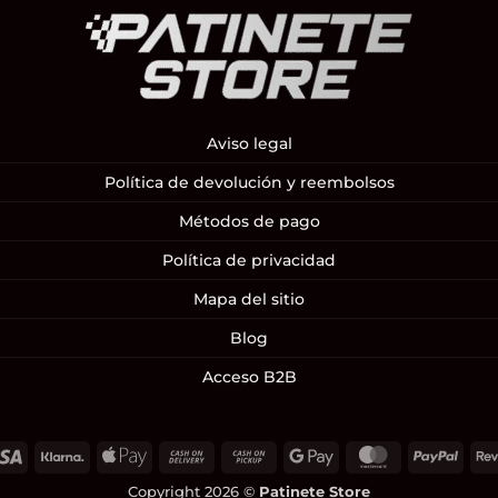
Aviso legal
Política de devolución y reembolsos
Métodos de pago
Política de privacidad
Mapa del sitio
Blog
Acceso B2B
Visa
Klarna
Apple
Cash
Cash
Google
MasterCard
PayP
Pay
On
on
Pay
Copyright 2026 ©
Patinete Store