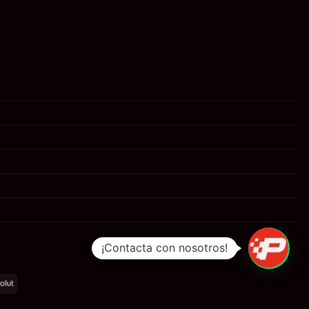
¡Contacta con nosotros!
al
Revolut