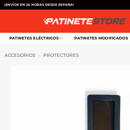
Saltar
¡ENVÍOS EN 24 HORAS DESDE ESPAÑA!
al
contenido
PATINETES ELÉCTRICOS
PATINETES MODIFICADOS
ACCESORIOS
»
PROTECTORES