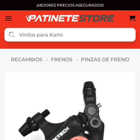
Saltar
¡MEJORES PRECIOS ASEGURADOS!
al
contenido
RECAMBIOS
»
FRENOS
»
PINZAS DE FRENO