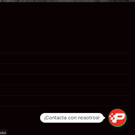
¡Contacta con nosotros!
al
Revolut