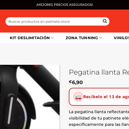
¡MEJORES PRECIOS ASEGURADOS!
Buscar
por:
KIT DESLIMITACIÓN
ZONA TUNNING
VINILO
Pegatina llanta R
€
6,90
Recíbelo el 13 de ag
La pegatina llanta reflectant
visibilidad de tu patinete el
específicamente para las llant