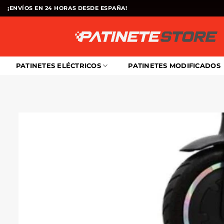
Saltar
¡ENVÍOS EN 24 HORAS DESDE ESPAÑA!
al
contenido
PATINETES ELÉCTRICOS
PATINETES MODIFICADOS