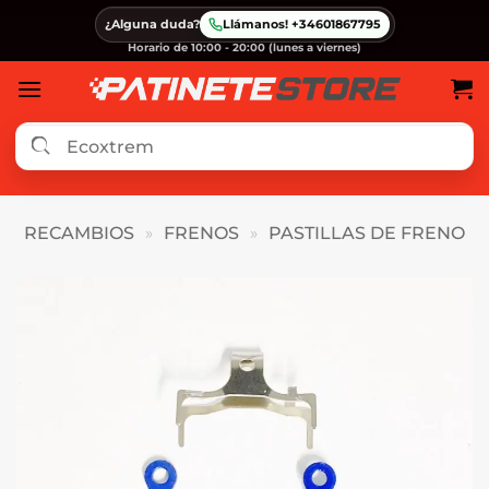
Saltar
¿Alguna duda?
Llámanos! +34601867795
al
Horario de 10:00 - 20:00 (lunes a viernes)
contenido
RECAMBIOS
»
FRENOS
»
PASTILLAS DE FRENO