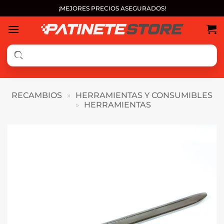
Saltar
¡MEJORES PRECIOS ASEGURADOS!
al
contenido
RECAMBIOS
»
HERRAMIENTAS Y CONSUMIBLES
»
HERRAMIENTAS