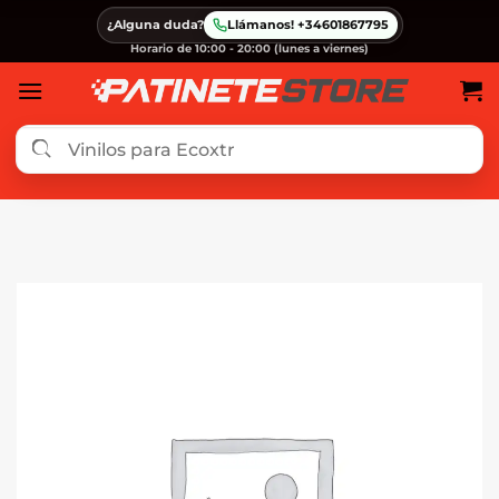
Saltar
¿Alguna duda?
Llámanos! +34601867795
al
Horario de 10:00 - 20:00 (lunes a viernes)
contenido