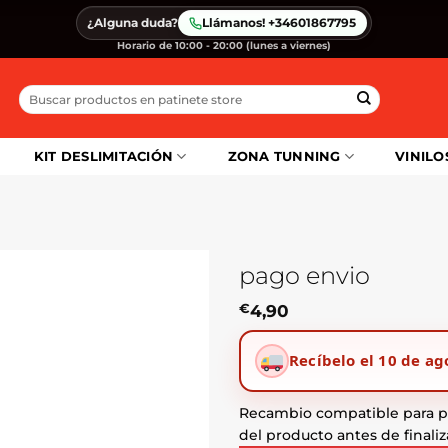
¿Alguna duda?
Llámanos! +34601867795
Horario de 10:00 - 20:00 (lunes a viernes)
Buscar
por:
KIT DESLIMITACIÓN
ZONA TUNNING
VINILO
pago envio
€
4,90
Recíbelo el 10 de ag
Recambio compatible para pa
del producto antes de finaliz