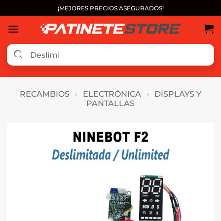
Saltar
¡MEJORES PRECIOS ASEGURADOS!
al
contenido
RECAMBIOS
»
ELECTRÓNICA
»
DISPLAYS Y
PANTALLAS