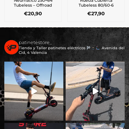
Neumático 250×64
Rueda Cubierta
Tubeless – Offroad
Tubeless 80/60-6
€
20,90
€
27,90
patinetestore_
Tienda y Taller patinetes eléctricos
Avenida del
Cid, 4 Valencia