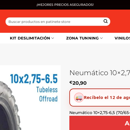
¡MEJORES PRECIOS ASEGURADOS!
Buscar
por:
KIT DESLIMITACIÓN
ZONA TUNNING
VINILO
Neumático 10×2,7
€
20,90
Recíbelo el 12 de ag
Neumático 10×2,75-6,5 (70/65
A