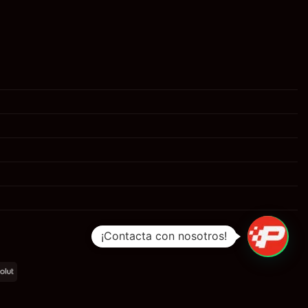
1
¡Contacta con nosotros!
al
Revolut