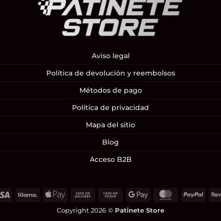
Aviso legal
Política de devolución y reembolsos
Métodos de pago
Política de privacidad
Mapa del sitio
Blog
Acceso B2B
Visa
Klarna
Apple
Cash
Cash
Google
MasterCard
PayP
Pay
On
on
Pay
Copyright 2026 ©
Patinete Store
Delivery
Pickup