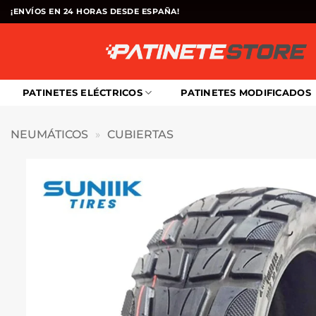
Saltar
¡ENVÍOS EN 24 HORAS DESDE ESPAÑA!
al
contenido
PATINETES ELÉCTRICOS
PATINETES MODIFICADOS
NEUMÁTICOS
»
CUBIERTAS