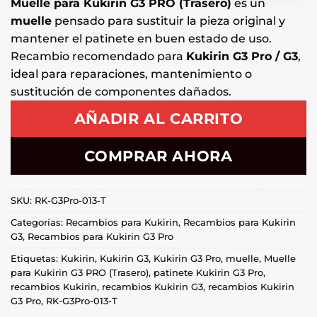
Muelle para Kukirin G3 PRO (Trasero)
es un
muelle
pensado para sustituir la pieza original y
mantener el patinete en buen estado de uso.
Recambio recomendado para
Kukirin G3 Pro / G3
,
ideal para reparaciones, mantenimiento o
sustitución de componentes dañados.
AÑADIR AL CARRITO
COMPRAR AHORA
SKU:
RK-G3Pro-013-T
Categorías:
Recambios para Kukirin
,
Recambios para Kukirin
G3
,
Recambios para Kukirin G3 Pro
Etiquetas:
Kukirin
,
Kukirin G3
,
Kukirin G3 Pro
,
muelle
,
Muelle
para Kukirin G3 PRO (Trasero)
,
patinete Kukirin G3 Pro
,
recambios Kukirin
,
recambios Kukirin G3
,
recambios Kukirin
G3 Pro
,
RK-G3Pro-013-T