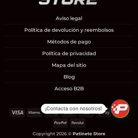
Aviso legal
Política de devolución y reembolsos
Métodos de pago
Política de privacidad
Mapa del sitio
Blog
Acceso B2B
¡Contacta con nosotros!
Visa
Klarna
Apple
Cash
Cash
Google
Mast
Pay
On
on
Pay
PayPal
Revolut
Delivery
Pickup
Copyright 2026 ©
Patinete Store