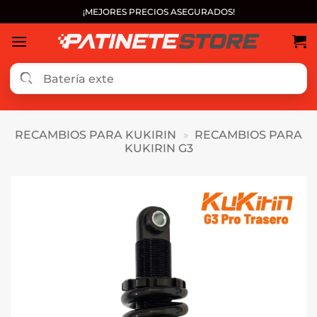
Saltar
¡MEJORES PRECIOS ASEGURADOS!
al
contenido
RECAMBIOS PARA KUKIRIN
»
RECAMBIOS PARA
KUKIRIN G3