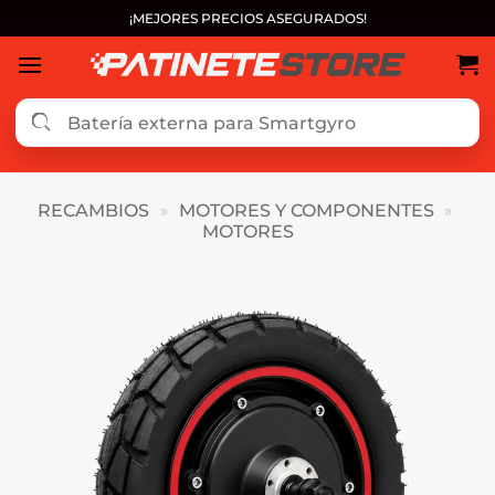
Saltar
¡MEJORES PRECIOS ASEGURADOS!
al
contenido
RECAMBIOS
»
MOTORES Y COMPONENTES
»
MOTORES