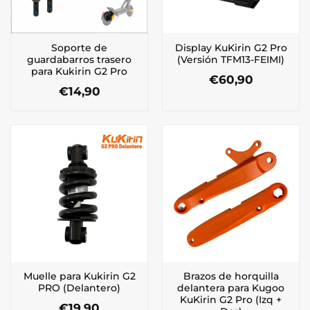
Soporte de
Display KuKirin G2 Pro
guardabarros trasero
(Versión TFM13-FEIMI)
para Kukirin G2 Pro
€
60,90
€
14,90
Muelle para Kukirin G2
Brazos de horquilla
PRO (Delantero)
delantera para Kugoo
KuKirin G2 Pro (Izq +
€
19,90