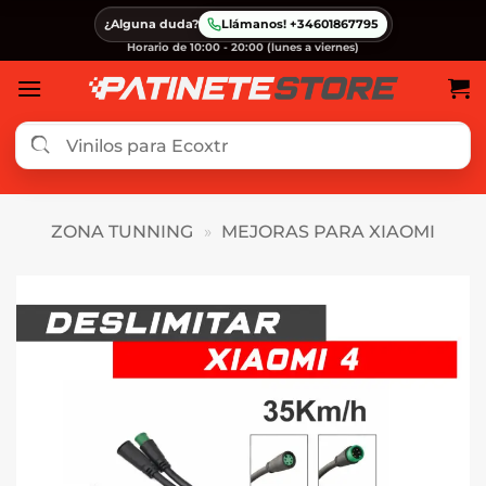
Saltar
¿Alguna duda?
Llámanos! +34601867795
al
Horario de 10:00 - 20:00 (lunes a viernes)
contenido
ZONA TUNNING
»
MEJORAS PARA XIAOMI