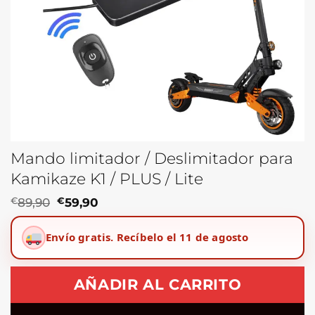
Mando limitador / Deslimitador para
Kamikaze K1 / PLUS / Lite
El
El
€
89,90
€
59,90
precio
precio
original
actual
Envío gratis.
Recíbelo el 11 de agosto
era:
es:
€89,90.
€59,90.
AÑADIR AL CARRITO