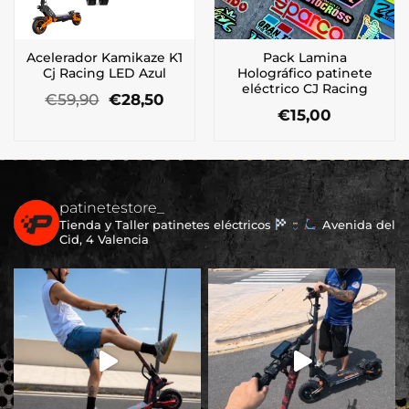
Acelerador Kamikaze K1
Pack Lamina
Cj Racing LED Azul
Holográfico patinete
eléctrico CJ Racing
El
El
€
59,90
€
28,50
precio
precio
€
15,00
original
actual
Este
era:
es:
producto
€59,90.
€28,50.
tiene
múltiples
patinetestore_
variantes.
Tienda y Taller patinetes eléctricos
Avenida del
Las
Cid, 4 Valencia
opciones
se
pueden
elegir
en
la
página
de
producto