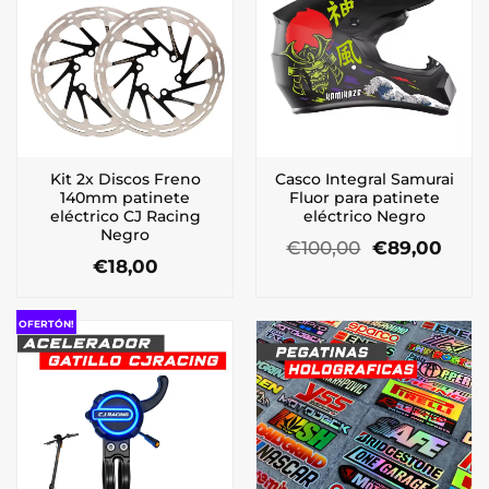
Kit 2x Discos Freno
Casco Integral Samurai
140mm patinete
Fluor para patinete
eléctrico CJ Racing
eléctrico Negro
Negro
El
El
€
100,00
€
89,00
precio
prec
€
18,00
original
actu
era:
es:
€100,00.
€89,
OFERTÓN!