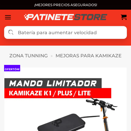
Saltar
¡MEJORES PRECIOS ASEGURADOS!
al
contenido
ZONA TUNNING
»
MEJORAS PARA KAMIKAZE
OFERTÓN!