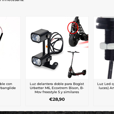
ble con
Luz delantera doble para Bogist
Luz Led o
rbanglide
Urbetter M6, Ecoxtrem Bison, B-
luces) Am
Mov freestyle 5 y similares
€
28,90