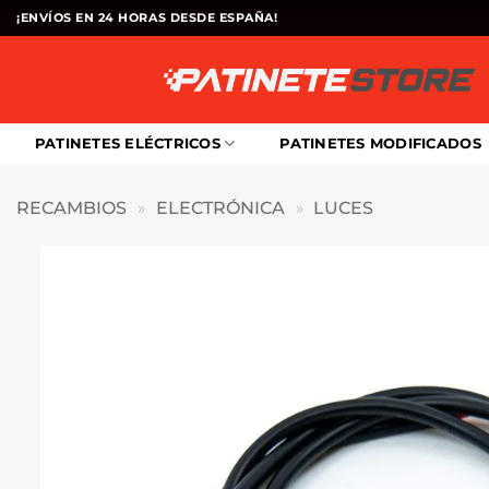
Saltar
¡ENVÍOS EN 24 HORAS DESDE ESPAÑA!
al
contenido
PATINETES ELÉCTRICOS
PATINETES MODIFICADOS
RECAMBIOS
»
ELECTRÓNICA
»
LUCES