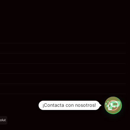
¡Contacta con nosotros!
al
Revolut