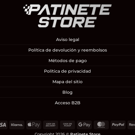
Aviso legal
Política de devolución y reembolsos
Métodos de pago
Política de privacidad
Mapa del sitio
Blog
Acceso B2B
Visa
Klarna
Apple
Cash
Cash
Google
MasterCard
PayP
Pay
On
on
Pay
Copyright 2026 ©
Patinete Store