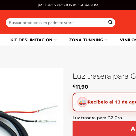
¡MEJORES PRECIOS ASEGURADOS!
Buscar
por:
KIT DESLIMITACIÓN
ZONA TUNNING
VINILO
Luz trasera para 
€
11,90
Recíbelo el 13 de ag
Luz trasera para G2 Pro
A