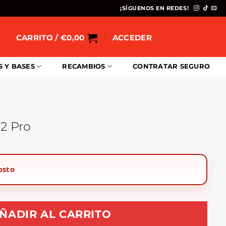
¡SÍGUENOS EN REDES!
CARRITO /
€
0,00
ACCEDER
S Y BASES
RECAMBIOS
CONTRATAR SEGURO
G2 Pro
osto
ÑADIR AL CARRITO