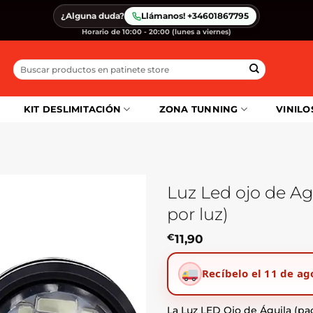
¿Alguna duda?
Llámanos! +34601867795
Horario de 10:00 - 20:00 (lunes a viernes)
Buscar
por:
KIT DESLIMITACIÓN
ZONA TUNNING
VINILO
Luz Led ojo de Agu
por luz)
€
11,90
Recíbelo el 11 de ag
La Luz LED Ojo de Águila (pa