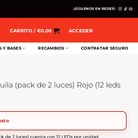
¡SÍGUENOS EN REDES!
CARRITO /
€
0,00
ACCEDER
S Y BASES
RECAMBIOS
CONTRATAR SEGURO
ila (pack de 2 luces) Rojo (12 leds
osto
ck de 2 luces) cuenta con 12 LEDs por unidad,