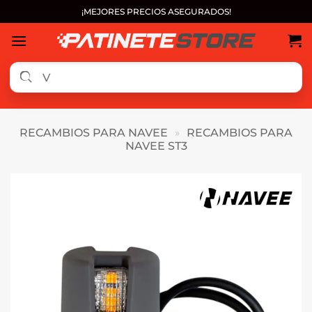
Saltar
¡MEJORES PRECIOS ASEGURADOS!
al
contenido
RECAMBIOS PARA NAVEE
»
RECAMBIOS PARA
NAVEE ST3