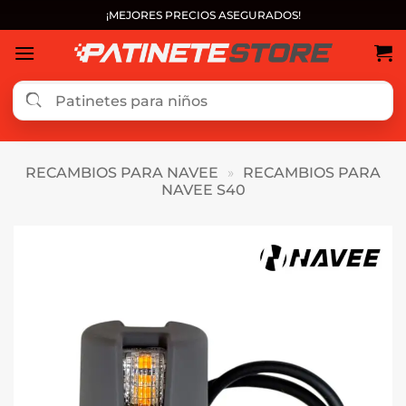
Saltar
¡MEJORES PRECIOS ASEGURADOS!
al
contenido
RECAMBIOS PARA NAVEE
»
RECAMBIOS PARA
NAVEE S40