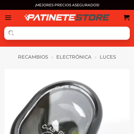
Saltar
¡MEJORES PRECIOS ASEGURADOS!
al
contenido
RECAMBIOS
»
ELECTRÓNICA
»
LUCES