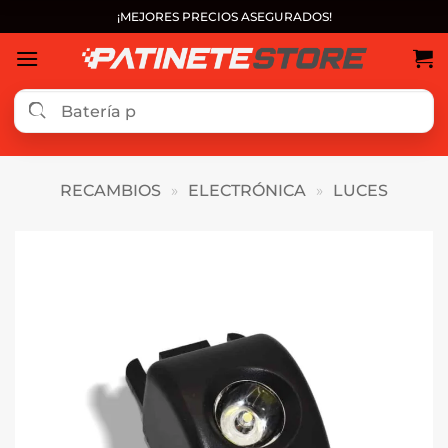
Saltar
¡MEJORES PRECIOS ASEGURADOS!
al
contenido
RECAMBIOS
»
ELECTRÓNICA
»
LUCES