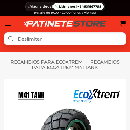
Saltar
¿Alguna duda?
Llámanos! +34601867795
al
Horario de 10:00 - 20:00 (lunes a viernes)
contenido
RECAMBIOS PARA ECOXTREM
»
RECAMBIOS
PARA ECOXTREM M41 TANK