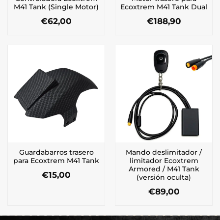
M41 Tank (Single Motor)
Ecoxtrem M41 Tank Dual
€
62,00
€
188,90
Guardabarros trasero
Mando deslimitador /
para Ecoxtrem M41 Tank
limitador Ecoxtrem
Armored / M41 Tank
€
15,00
(versión oculta)
€
89,00