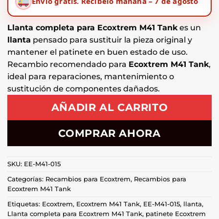
Envío gratis.
Recíbelo mañana – 7 de agosto
Llanta completa para Ecoxtrem M41 Tank
es un
llanta
pensado para sustituir la pieza original y
mantener el patinete en buen estado de uso.
Recambio recomendado para
Ecoxtrem M41 Tank
,
ideal para reparaciones, mantenimiento o
sustitución de componentes dañados.
AÑADIR AL CARRITO
COMPRAR AHORA
SKU:
EE-M41-015
Categorías:
Recambios para Ecoxtrem
,
Recambios para
Ecoxtrem M41 Tank
Etiquetas:
Ecoxtrem
,
Ecoxtrem M41 Tank
,
EE-M41-015
,
llanta
,
Llanta completa para Ecoxtrem M41 Tank
,
patinete Ecoxtrem