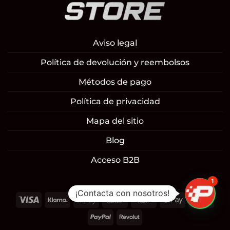
Aviso legal
Política de devolución y reembolsos
Métodos de pago
Política de privacidad
Mapa del sitio
Blog
Acceso B2B
1
¡Contacta con nosotros!
Visa
Klarna
Apple
Cash
Cash
Google
Mast
Pay
On
on
Pay
PayPal
Revolut
Delivery
Pickup